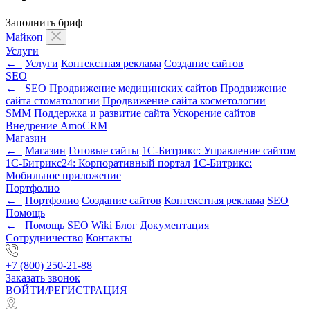
Заполнить бриф
Майкоп
Услуги
←
Услуги
Контекстная реклама
Создание сайтов
SEO
←
SEO
Продвижение медицинских сайтов
Продвижение
сайта стоматологии
Продвижение сайта косметологии
SMM
Поддержка и развитие сайта
Ускорение сайтов
Внедрение AmoCRM
Магазин
←
Магазин
Готовые сайты
1С-Битрикс: Управление сайтом
1С-Битрикс24: Корпоративный портал
1С-Битрикс:
Мобильное приложение
Портфолио
←
Портфолио
Создание сайтов
Контекстная реклама
SEO
Помощь
←
Помощь
SEO Wiki
Блог
Документация
Сотрудничество
Контакты
+7 (800) 250-21-88
Заказать звонок
ВОЙТИ/РЕГИСТРАЦИЯ