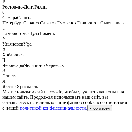
Р
Ростов-на-Дону
Рязань
С
Самара
Санкт-
Петербург
Саранск
Саратов
Смоленск
Ставрополь
Сыктывкар
Т
Тамбов
Томск
Тула
Тюмень
У
Ульяновск
Уфа
Х
Хабаровск
Ч
Чебоксары
Челябинск
Черкесск
Э
Элиста
Я
Якутск
Ярославль
Мы используем файлы cookie, чтобы улучшить ваш опыт на
нашем сайте. Продолжая использовать наш сайт, вы
соглашаетесь на использование файлов cookie в соответствии
с нашей
политикой конфиденциальности.
Я согласен