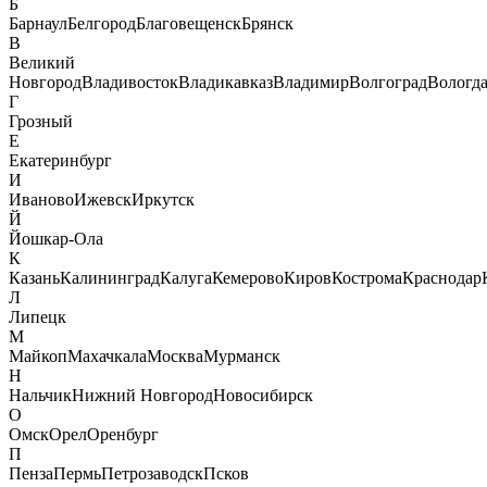
Б
Барнаул
Белгород
Благовещенск
Брянск
В
Великий
Новгород
Владивосток
Владикавказ
Владимир
Волгоград
Вологд
Г
Грозный
Е
Екатеринбург
И
Иваново
Ижевск
Иркутск
Й
Йошкар-Ола
К
Казань
Калининград
Калуга
Кемерово
Киров
Кострома
Краснодар
Л
Липецк
М
Майкоп
Махачкала
Москва
Мурманск
Н
Нальчик
Нижний Новгород
Новосибирск
О
Омск
Орел
Оренбург
П
Пенза
Пермь
Петрозаводск
Псков