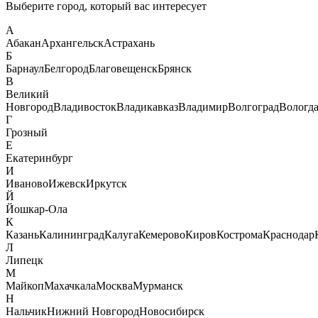
Выберите город, который вас интересует
А
Абакан
Архангельск
Астрахань
Б
Барнаул
Белгород
Благовещенск
Брянск
В
Великий
Новгород
Владивосток
Владикавказ
Владимир
Волгоград
Вологд
Г
Грозный
Е
Екатеринбург
И
Иваново
Ижевск
Иркутск
Й
Йошкар-Ола
К
Казань
Калининград
Калуга
Кемерово
Киров
Кострома
Краснодар
Л
Липецк
М
Майкоп
Махачкала
Москва
Мурманск
Н
Нальчик
Нижний Новгород
Новосибирск