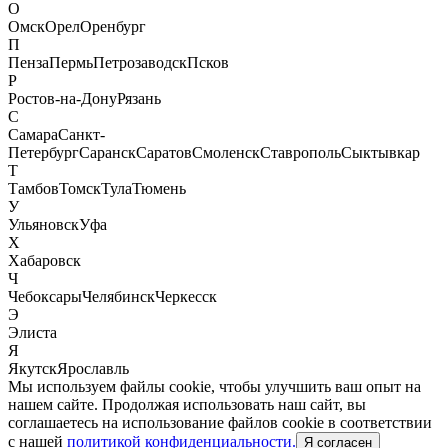
О
Омск
Орел
Оренбург
П
Пенза
Пермь
Петрозаводск
Псков
Р
Ростов-на-Дону
Рязань
С
Самара
Санкт-
Петербург
Саранск
Саратов
Смоленск
Ставрополь
Сыктывкар
Т
Тамбов
Томск
Тула
Тюмень
У
Ульяновск
Уфа
Х
Хабаровск
Ч
Чебоксары
Челябинск
Черкесск
Э
Элиста
Я
Якутск
Ярославль
Мы используем файлы cookie, чтобы улучшить ваш опыт на
нашем сайте. Продолжая использовать наш сайт, вы
соглашаетесь на использование файлов cookie в соответствии
с нашей
политикой конфиденциальности.
Я согласен