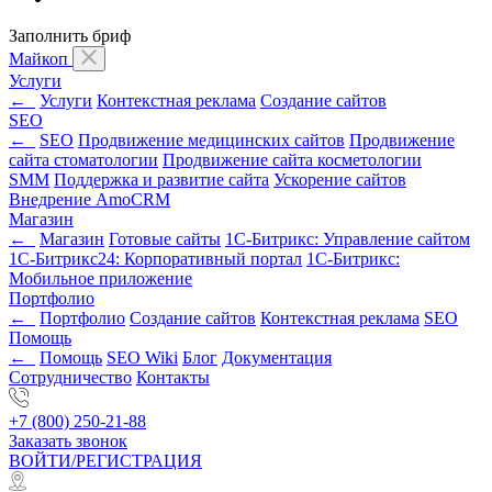
Заполнить бриф
Майкоп
Услуги
←
Услуги
Контекстная реклама
Создание сайтов
SEO
←
SEO
Продвижение медицинских сайтов
Продвижение
сайта стоматологии
Продвижение сайта косметологии
SMM
Поддержка и развитие сайта
Ускорение сайтов
Внедрение AmoCRM
Магазин
←
Магазин
Готовые сайты
1С-Битрикс: Управление сайтом
1С-Битрикс24: Корпоративный портал
1С-Битрикс:
Мобильное приложение
Портфолио
←
Портфолио
Создание сайтов
Контекстная реклама
SEO
Помощь
←
Помощь
SEO Wiki
Блог
Документация
Сотрудничество
Контакты
+7 (800) 250-21-88
Заказать звонок
ВОЙТИ/РЕГИСТРАЦИЯ